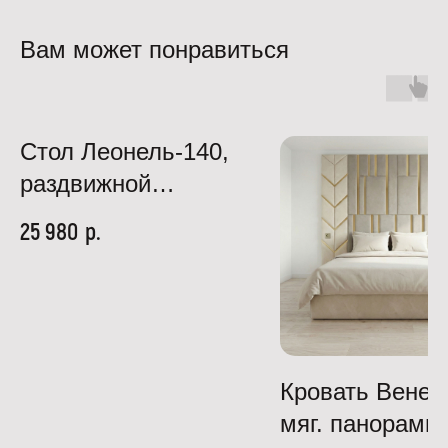
Вам может понравиться
Стол Леонель-140,
раздвижной
140(175)*80 , дуб
р.
25 980
веллингтон/черный
Кровать Венер
мяг. панорамн