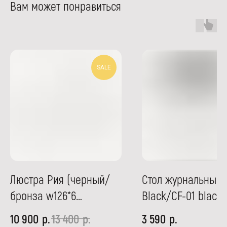
Вам может понравиться
SALE
Люстра Рия (черный/
Стол журнальный 
бронза w126*6
Black/CF-01 black
h96/66/56)
dia
р.
р.
р.
10 900
13 400
3 590