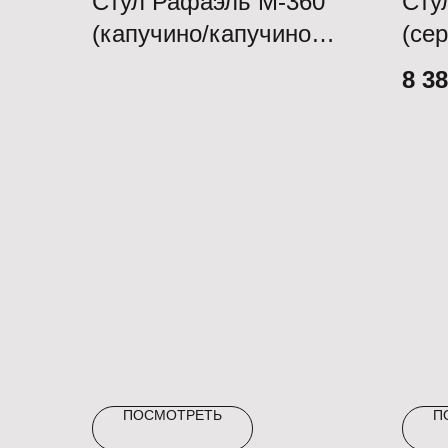
Стул Рафаэль М-360
Сту
(капучино/капучино
(се
д05)
люк
8 3
ПОСМОТРЕТЬ
П