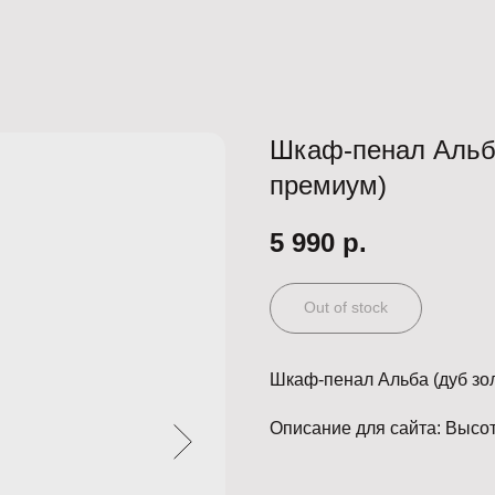
Шкаф-пенал Альба
премиум)
5 990
р.
Out of stock
Шкаф-пенал Альба (дуб зо
Описание для сайта: Высот