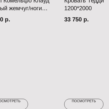
л Комельфо Клауд
Кровать Тедди
рый жемчуг/ноги
1200*2000
с белый)
80
р.
33 750
р.
ОСМОТРЕТЬ
ПОСМОТРЕТЬ