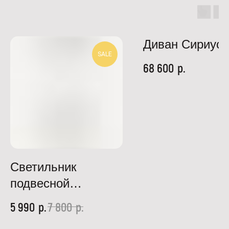
Диван Сириус
SALE
р.
68 600
Светильник
подвесной
FR5188PL-01B
р.
р.
5 990
7 800