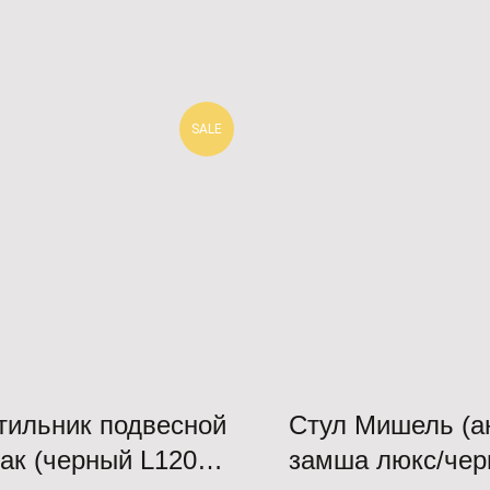
SALE
тильник подвесной
Стул Мишель (а
ак (черный L120
замша люкс/че