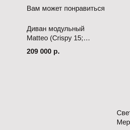
Вам может понравиться
Диван модульный
Matteo (Crispy 15;
комплект:средний,отто
209 000
р.
манка, удлиненный,
подлокот.2шт.,пуф)
Све
Мер