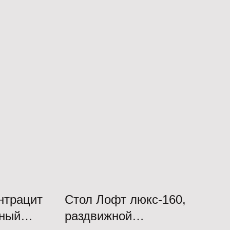
нтрацит
Стол Лофт люкс-160,
рный
раздвижной