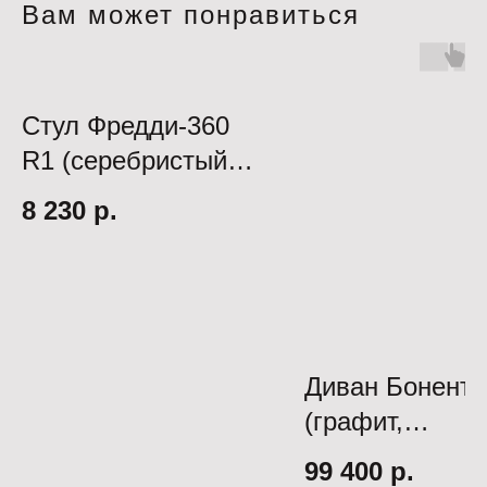
Вам может понравиться
Стул Фредди-360
R1 (серебристый
люкс/черный д20)
8 230
р.
Диван Бонент
(графит,
мех.транс.:
99 400
р.