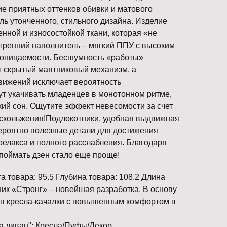
ие приятных оттенков обивки и матового
ь утонченного, стильного дизайна. Изделие
енной и износостойкой ткани, которая «не
утренний наполнитель – мягкий ППУ с высоким
оницаемости. Бесшумность «работы»
 скрытый маятниковый механизм, а
вижений исключает вероятность
т укачивать младенцев в монотонном ритме,
кий сон. Ощутите эффект невесомости за счет
скольжения!Подлокотники, удобная выдвижная
вероятно полезные детали для достижения
релакса и полного расслабления. Благодаря
поймать дзен стало еще проще!
а товара: 95.5 Глубина товара: 108.2 Длина
ник «Стронг» – новейшая разработка. В основу
п кресла-качалки с повышенным комфортом в
на диван": Кресла/Пуфы/Декор