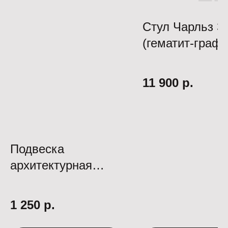
Стул Чарльз 3
(гематит-графи
черный д10)
11 900
р.
Подвеска
архитектурная
О014WL-L4W
1 250
р.