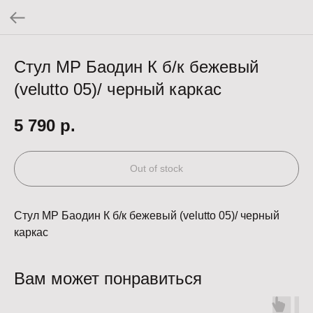
Стул МР Баодин К б/к бежевый
(velutto 05)/ черный каркас
5 790
р.
Out of stock
Стул МР Баодин К б/к бежевый (velutto 05)/ черный
каркас
Вам может понравиться